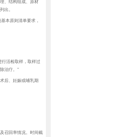
理、结构组成、原材
列出。
能基本原则清单要求，
进行活检取样，取样过
除治疗。”
术后、妊娠或哺乳期
及召回率情况。时间截