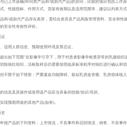
上市器械(即同类产品和/或前代产品)的异同，比较的项目包括工作原
式、性能指标、作用方式、货架有效期以及适用范围等，建议以列表方式
和/或前代产品存在差异，需结合差异及产品风险管理资料、安全和性
的安全性有效性评价。
忌证
适用人群信息、预期使用环境及禁忌证。
出如下范围“在影像学引导下，用于对患者影像学检查异常的乳腺组织
切除病灶组织，活检取样后仍需要按照临床标准程序对病灶进行确认和切
不限于如下情形：严重凝血功能障碍、疑似乳房血管瘤、乳房假体植入
信息及其操作或使用该产品应当具备的技能/知识/培训。
现预期用途的其他产品(如有)。
历史
报产品的下列资料：上市情况，不良事件和召回情况，销售、不良事件