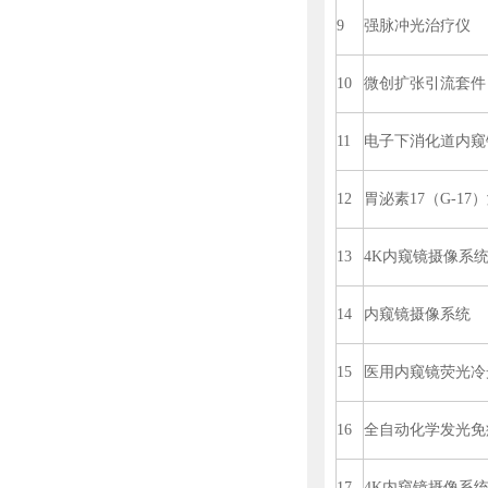
9
强脉冲光治疗仪
10
微创扩张引流套件
11
电子下消化道内窥
12
胃泌素17（G-1
13
4K内窥镜摄像系
14
内窥镜摄像系统
15
医用内窥镜荧光冷
16
全自动化学发光免
17
4K内窥镜摄像系