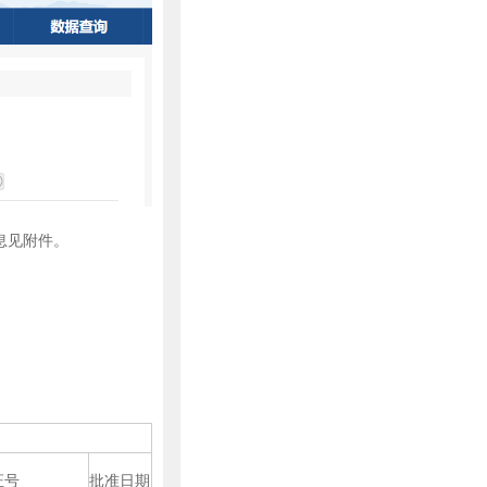
息见附件。
证号
批准日期