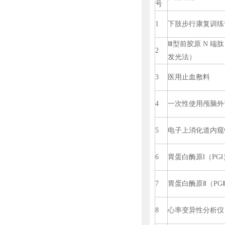
号
1
下肢步行康复训练
Ⅲ型前胶原 N 端
2
发光法）
3
医用止血敷料
4
一次性使用颅脑外
5
电子上消化道内窥
6
胃蛋白酶原Ⅰ（P
7
胃蛋白酶原Ⅱ（P
8
心率变异性分析仪