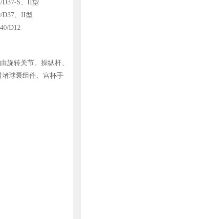
5/D37-S、II型
0/D37、II型
40/D12
由旋转关节、操纵杆、
封堵球囊组件、宫杯手