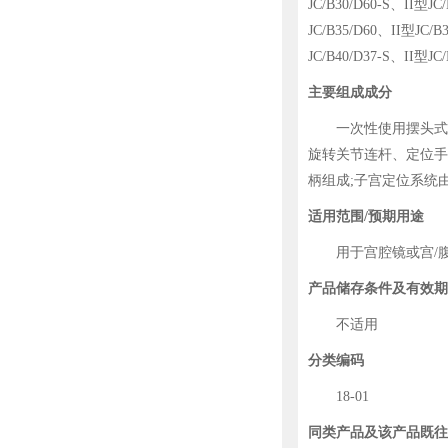
JC/B30/D60-S、II型JC
JC/B35/D60、II型JC/B
JC/B40/D37-S、II型JC
主要组成成分
一次性使用摆头式举
旋转关节连杆、定位手
柄组成;子宫定位系统
适用范围/预期用途
用于宫腔镜或宫/腹
产品储存条件及有效期
不适用
分类编码
18-01
同类产品及该产品既往