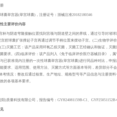
册
宫器(举宫球囊)，注册证号：浙械注准20182180346
性主要评价内容
宫杯与阴道穹隆接触位置找到宫颈与阴道壁之间的界线，通过引导封堵球
过宫腔球囊扩张撑起子宫再通过调节手柄位置来摆动子宫。(二)生物学评
(三)灭菌工艺：该产品采用环氧乙烷灭菌，灭菌工艺经确认和验证，灭菌
菌要求。(四)临床评价：该产品列入《免于临床评价医疗器械目录》，属
与已获准境内注册的一次性球囊举宫器(举宫球囊)进行同品种对比，申报
能要求、适用范围、使用方法、灭菌方式等方面基本等同，差异部分不会
)体考情况：整改后通过核查。生产地址、规格型号等产品信息与注册资料
效的各项基本要求。
科技有限公司，报告编号：GYH24081159B-C1、GYP25051152B-
见