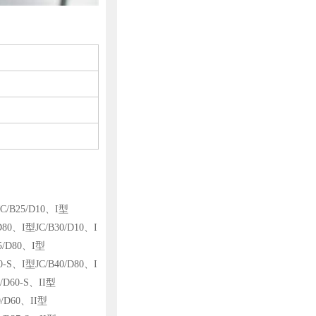
C/B25/D10、I型
D80、I型JC/B30/D10、I
35/D80、I型
0-S、I型JC/B40/D80、I
5/D60-S、II型
0/D60、II型