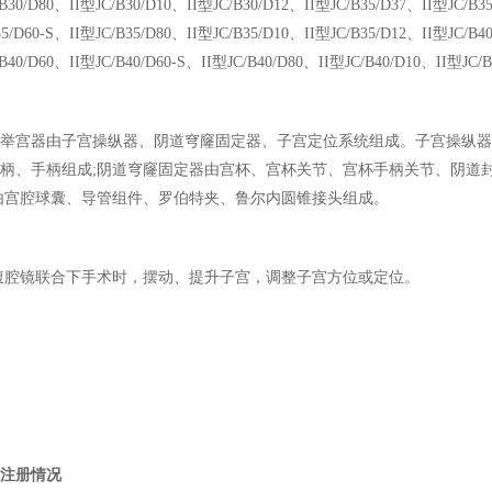
/B30/D80、II型JC/B30/D10、II型JC/B30/D12、II型JC/B35/D37、II型JC/B3
35/D60-S、II型JC/B35/D80、II型JC/B35/D10、II型JC/B35/D12、II型JC/B4
/B40/D60、II型JC/B40/D60-S、II型JC/B40/D80、II型JC/B40/D10、II型JC/B
宫器由子宫操纵器、阴道穹窿固定器、子宫定位系统组成。子宫操纵器
柄、手柄组成;阴道穹窿固定器由宫杯、宫杯关节、宫杯手柄关节、阴道
由宫腔球囊、导管组件、罗伯特夹、鲁尔内圆锥接头组成。
腔镜联合下手术时，摆动、提升子宫，调整子宫方位或定位。
注册情况