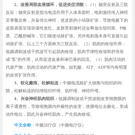
2、改善局部血液循环，促进炎症消散：
（1）轴突反射及三联
反应：轴突反射是指当电流作用于人体表面时，电刺激经传入神经
至脊髓后角，兴奋传出神经，使皮肤的小动脉扩张，导致电极下的
皮肤表面呈现弥漫性发红。皮肤受刺激时还会释放出组织胺、P物
质、乙酰胆碱等，它们能使动脉扩张。另外电刺激本身可直接引起
动脉扩张。以上三个方面称为三联反应。（2）肌肉的收缩作用：
低频调制波或干扰波可引起肌肉收缩，肌肉节律性收缩和舒张形
成“泵”的作用，从而促进血液和淋巴液的回流。（3）肌肉活动的
代谢产物：肌肉活动的代谢产物，如乳酸、ATP、ADP等均有明显
的血管扩张作用。
3、软化瘢痕、松解粘连：
中频电流能扩大细胞与组织的间
隙，松解粘连的结缔组织纤维、肌纤维、神经纤维。
4、兴奋神经肌肉组织：
低频调制波或干扰波能改变细胞膜的
离子通透性，导致细胞膜内外极性的改变，使膜电位去极化，形成
动作电位，因此兴奋神经肌肉，产生肌肉收缩。
中文全称
：中频治疗仪（中频电疗仪）