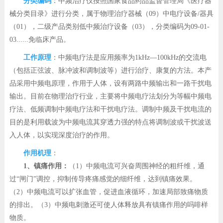
分类编码
：中频治疗仪按照国家食品药品监督管理局《医疗器
械分类目录》进行分类，属于物理治疗器械（09）中电疗设备/器具
（01），二级产品类别低中频治疗设备（03），分类编码为09-01-
03......免临床产品。
工作原理
：中频电疗法是应用频率为1kHz—100kHz的交流电
（包括正弦波、脉冲波和调制波等）进行治疗、康复的方法。本产
品采用中频电原理，作用于人体，设有两路中频输出和一路干扰电
输出。目前在物理治疗行业，主要将中频电疗法划分为等幅中频电
疗法、低频调制中频电疗法和干扰电疗法。调制中频及干扰电流的
目的是利用载波为中频电流其穿透力强的特点将调制波或干扰波送
入人体，以实现深度治疗的作用。
作用机理
：
1、镇痛作用：
（1）中频电流可兴奋周围神经的粗纤维，通
过“闸门”调控，抑制传导疼痛感觉的细纤维，达到镇痛效果。
（2）中频电流可以扩张血管，促进血液循环，加速局部致痛物质
的排出。（3）中频电刺激还可使人体释放具有镇痛作用的吗啡样
物质。